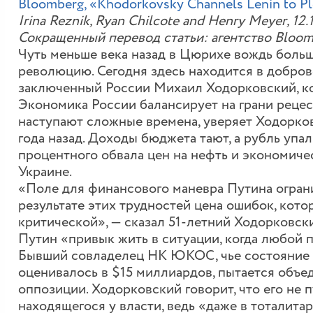
Bloomberg, «Khodorkovsky Channels Lenin to Pl
Irina Reznik, Ryan Chilcote and Henry Meyer, 12.
Сокращенный перевод статьи: агентство Bloom
Чуть меньше века назад в Цюрихе вождь боль
революцию. Сегодня здесь находится в добров
заключенный России Михаил Ходорковский, к
Экономика России балансирует на грани рецес
наступают сложные времена, уверяет Ходорко
года назад. Доходы бюджета тают, а рубль упа
процентного обвала цен на нефть и экономиче
Украине.
«Поле для финансового маневра Путина огранич
результате этих трудностей цена ошибок, котор
критической», — сказал 51-летний Ходорковски
Путин «привык жить в ситуации, когда любой 
Бывший совладелец НК ЮКОС, чье состояние н
оценивалось в $15 миллиардов, пытается объ
оппозиции. Ходорковский говорит, что его не п
находящегося у власти, ведь «даже в тоталит