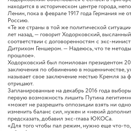
находится в историческом центре города, непод
Ленин, пока в феврале 1917 года Германия не о
Россию.
«Те же страны в той же политической ситуации 
лет назад, — говорит Ходорковский, высланны
соответствии с договоренностям с экс-минис
Дитрихом Геншером. — Надеюсь, что те методы
прошлое».
Ходорковский был помилован президентом 20 
заключения по обвинению в мошенничестве, ух
называет свое заключение местью Кремля за ф
отрицают.
Запланированные на декабрь 2016 года выбор
первую возможность лишить Путина легитимнос
«может не разрешить оппозиции взять ни одног
изменить баланс сил, нужен и «некий дополн
предсказать, добавил экс-глава ЮКОСа.
«Для того чтобы пал режим, нужно еще что-то