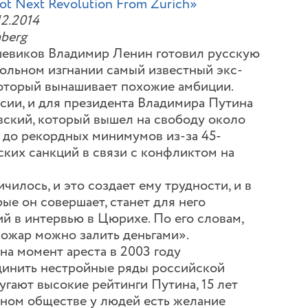
ot Next Revolution From Zurich»
12.2014
berg
шевиков Владимир Ленин готовил русскую
ольном изгнании самый известный экс-
оторый вынашивает похожие амбиции.
сии, и для президента Владимира Путина
вский, который вышел на свободу около
л до рекордных минимумов из-за 45-
ских санкций в связи с конфликтом на
илось, и это создает ему трудности, и в
ые он совершает, станет для него
й в интервью в Цюрихе. По его словам,
пожар можно залить деньгами».
а момент ареста в 2003 году
единить нестройные ряды российской
угают высокие рейтинги Путина, 15 лет
арном обществе у людей есть желание