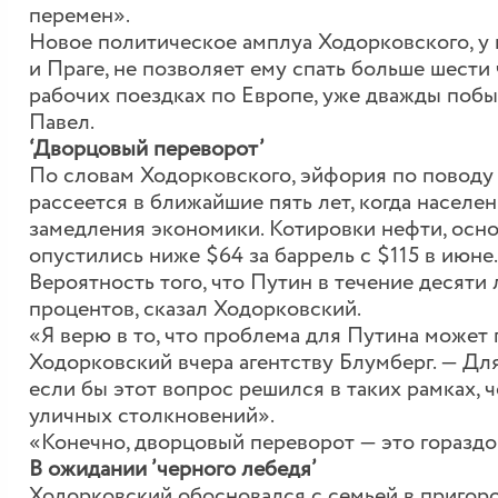
перемен».
Новое политическое амплуа Ходорковского, у
и Праге, не позволяет ему спать больше шести 
рабочих поездках по Европе, уже дважды побы
Павел.
‘Дворцовый переворот’
По словам Ходорковского, эйфория по поводу
рассеется в ближайшие пять лет, когда населе
замедления экономики. Котировки нефти, осно
опустились ниже $64 за баррель с $115 в июне.
Вероятность того, что Путин в течение десяти 
процентов, сказал Ходорковский.
«Я верю в то, что проблема для Путина может 
Ходорковский вчера агентству Блумберг. — Дл
если бы этот вопрос решился в таких рамках, 
уличных столкновений».
«Конечно, дворцовый переворот — это гораздо 
В ожидании ’черного лебедя’
Ходорковский обосновался с семьей в пригор