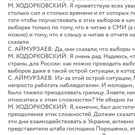
М. ХОДОРКОВСКИЙ: Я приветствую всех уваж
столько сил и столько времени и от которых п
того чтобы поучаствовать в этих выборов в кач
выборах только по тому, что я читаю в СМИ (а 
можно) и тому, что я слышу и читаю в отчете н
сказали.
С. АЙМУРЗАЕВ: Да, они сказали, что выборы че
М. ХОДОРКОВСКИЙ: Я очень рад. Надеюсь, что
страны, для России: как можно проводить выб
выборов даже в такой острой ситуации, в кото
С. АЙМУРЗАЕВ: Из-за этой острой ситуации, М
непросто работать наблюдателям. И молодым, 
было тяжело преодолевать границу. Знаете, ник
относитесь к этим сложностям? Не обидно ли
М. ХОДОРКОВСКИЙ: Я, конечно, был достаточ
преодоления этих сложностей. Должен сказать
эти дни взаимодействовать в Украине, активн
представители штаба господина Порошенко, эт