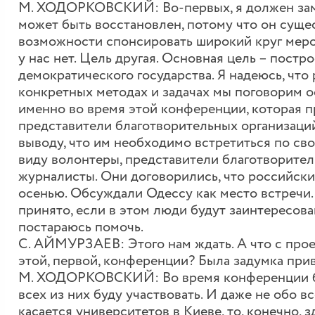
М. ХОДОРКОВСКИЙ: Во-первых, я должен заме
может быть восстановлен, потому что он суще
возможности спонсировать широкий круг меро
у нас нет. Цель другая. Основная цель – постр
демократического государства. Я надеюсь, что
конкретных методах и задачах мы поговорим о
именно во время этой конференции, которая п
представители благотворительных организаций
выводу, что им необходимо встретиться по с
виду волонтеры, представители благотворител
журналисты. Они договорились, что российски
осенью. Обсуждали Одессу как место встречи. 
принято, если в этом люди будут заинтересованы
постараюсь помочь.
С. АЙМУРЗАЕВ: Этого нам ждать. А что с прое
этой, первой, конференции? Была задумка при
М. ХОДОРКОВСКИЙ: Во время конференции был
всех из них буду участвовать. И даже не обо в
касается университетов в Киеве, то, конечно, 