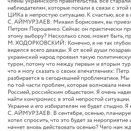
члены украинского правительства. Все старал
наблюдателям, которые попали в связи с это
ЦИКа в непростую ситуацию. К счастью, все в
С. АЙМУРЗАЕВ: Михаил Борисович, вы приезжа
Петром Порошенко. Сейчас он практически при
этому выбору? Несколько слов, может быть, п
М. ХОДОРКОВСКИЙ: Конечно, я не так глубоко
виделся всего дважды. Я от всей души поздравл
украинский народ проявил такую политическу
туром, потому что между первым и вторым туро
что я могу сказать о своих впечатлениях: Петр
разбирается в сегодняшней проблематике. Мы 
по той части проблем, которая волновала мен
Россией, российским обществом. Я очень надею
найти компромисс в этой непростой ситуации.
Украине и его избирателям не будет стыдно. Я
С. АЙМУРЗАЕВ: В сентябре, осенью, планирует
хотел спросить, что это будет за мероприяти
начнет вновь действовать осенью? Чего нам ж