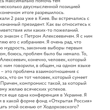
ись максимально помочь тем
й несколько двусмысленной позицией
 конечном итоге разрешилось.
ли 2 раза уже в Киев. Вы встречались с
знанный президент. Как вы относитесь к
риветствия или каких-то пожеланий.
 знаком с Петром Алексеевичем. Я с ним
яю его с избранием. Я очень рад, что
ю мудрость, закончив выборы первым
м, боюсь, проблем было бы немало. То,
 Алексеевич, конечно, человек, который
с ним говорили, в общем, на одном языке
я – это проблема взаимоотношения с
сь, что он тот человек, который сумеет
 Причем, компромисс такой, за который
 ему желаю всяческих успехов.
ся еще одна конференция в Украине. Я
е и в какой форме фонд «Открытая Россия»
дать этой осенью от Ходорковского?