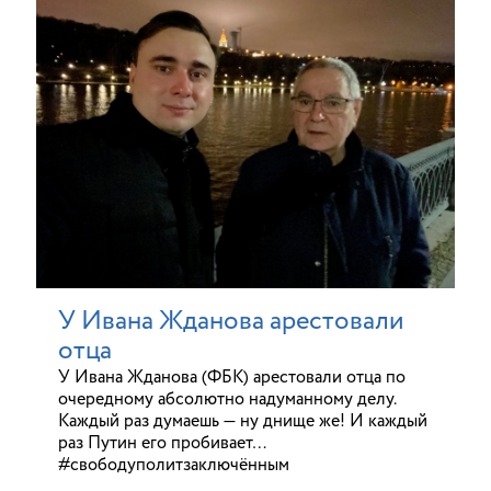
У Ивана Жданова арестовали
отца
У Ивана Жданова (ФБК) арестовали отца по
очередному абсолютно надуманному делу.
Каждый раз думаешь — ну днище же! И каждый
раз Путин его пробивает…
#свободуполитзаключённым