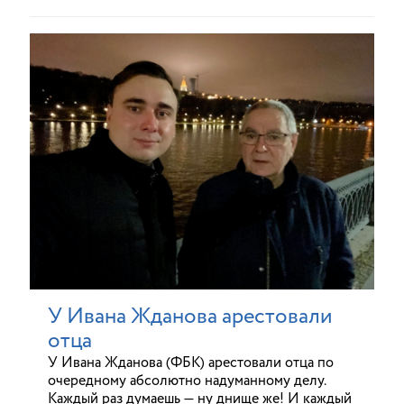
У Ивана Жданова арестовали
отца
У Ивана Жданова (ФБК) арестовали отца по
очередному абсолютно надуманному делу.
Каждый раз думаешь — ну днище же! И каждый