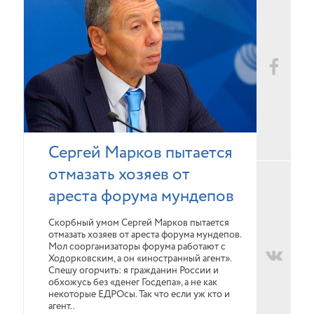
Сергей Марков пытается
отмазать хозяев от
ареста форума мундепов
Скорбный умом Сергей Марков пытается
отмазать хозяев от ареста форума мундепов.
Мол соорганизаторы форума работают с
Ходорковским, а он «иностранный агент».
Спешу огорчить: я гражданин России и
обхожусь без «денег Госдепа», а не как
некоторые ЕДРОсы. Так что если уж кто и
агент..