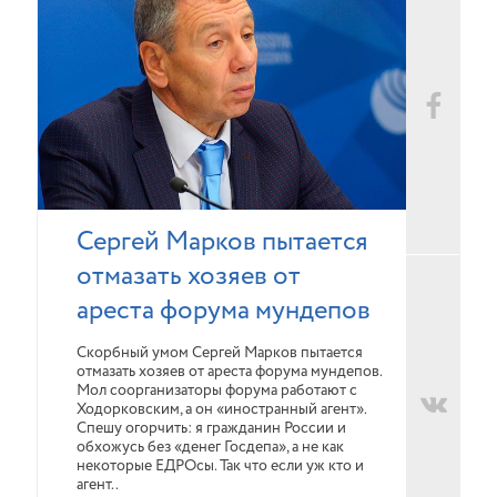
Сергей Марков пытается
отмазать хозяев от
ареста форума мундепов
Скорбный умом Сергей Марков пытается
отмазать хозяев от ареста форума мундепов.
Мол соорганизаторы форума работают с
Ходорковским, а он «иностранный агент».
Спешу огорчить: я гражданин России и
обхожусь без «денег Госдепа», а не как
некоторые ЕДРОсы. Так что если уж кто и
агент..