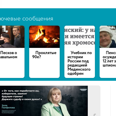
ючевые сообщения
есков о
Проклятые
Учебник по
Пенсио
альном
90е?
истории
осуждена
России под
12 лет за
редакцией
шпионаж
Мединского
одобрен