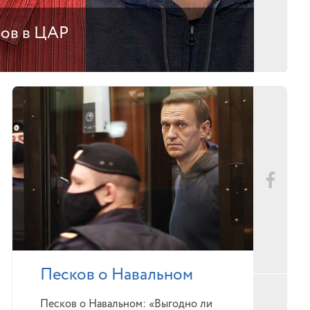
тов в ЦАР
Песков о Навальном
Песков о Навальном: «Выгодно ли