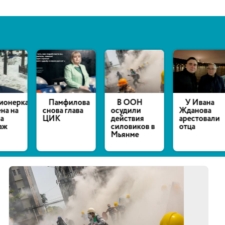
нерка
Памфилова
В ООН
У Ивана
 на
снова глава
осудили
Жданова
ЦИК
действия
арестовали
силовиков в
отца
Мьянме