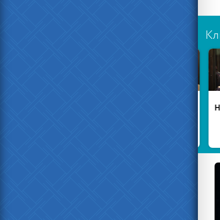
Кл
Есть ещё
В
честные
Забайкалье
менты
погиб
заключенный
Жительницу
П
Вязьмы
Нав
оштрафовали
за фото
фуражки
Гитлера