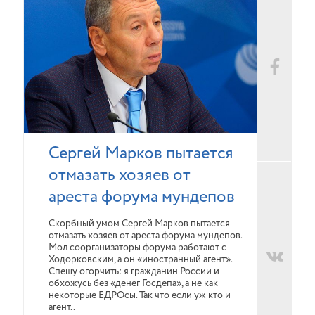
Сергей Марков пытается
отмазать хозяев от
ареста форума мундепов
Скорбный умом Сергей Марков пытается
отмазать хозяев от ареста форума мундепов.
Мол соорганизаторы форума работают с
Ходорковским, а он «иностранный агент».
Спешу огорчить: я гражданин России и
обхожусь без «денег Госдепа», а не как
некоторые ЕДРОсы. Так что если уж кто и
агент..