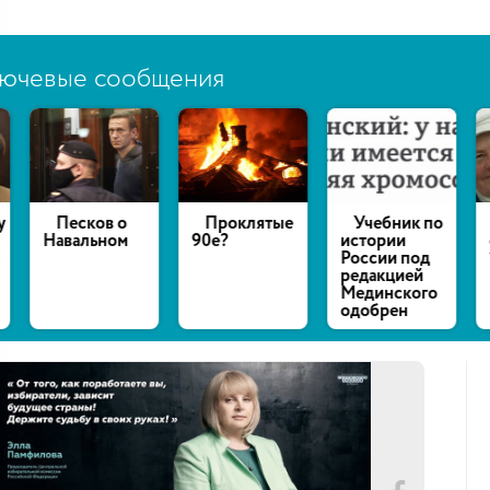
ючевые сообщения
есков о
Проклятые
Учебник по
Пенсио
альном
90е?
истории
осуждена
России под
12 лет за
редакцией
шпионаж
Мединского
одобрен