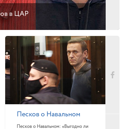
тов в ЦАР
Песков о Навальном
Песков о Навальном: «Выгодно ли