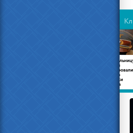
Кл
Есть ещё
В
честные
Забайкалье
менты
погиб
заключенный
Жительницу
П
Вязьмы
Нав
оштрафовали
за фото
фуражки
Гитлера