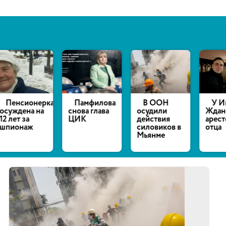
нерка
Памфилова
В ООН
У Ивана
 на
снова глава
осудили
Жданова
ЦИК
действия
арестовали
силовиков в
отца
Мьянме