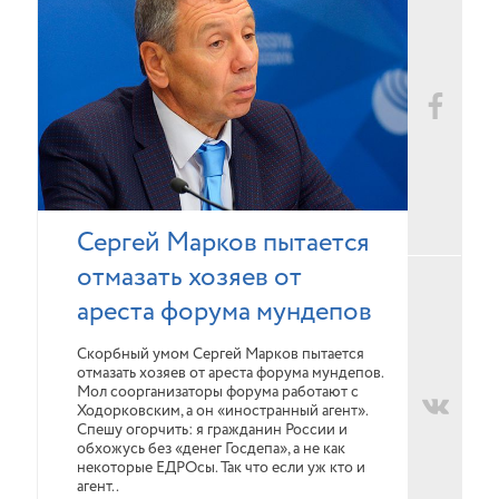
Сергей Марков пытается
отмазать хозяев от
ареста форума мундепов
Скорбный умом Сергей Марков пытается
отмазать хозяев от ареста форума мундепов.
Мол соорганизаторы форума работают с
Ходорковским, а он «иностранный агент».
Спешу огорчить: я гражданин России и
обхожусь без «денег Госдепа», а не как
некоторые ЕДРОсы. Так что если уж кто и
агент..