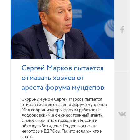
Сергей Марков пытается
отмазать хозяев от
ареста форума мундепов
Скорбный умом Сергей Марков пытается
отмазать хозяев от ареста форума мундепов.
Мол соорганизаторы форума работают с
Ходорковским, а он «иностранный агент».
Спешу огорчить: я гражданин России и
обхожусь без «денег Госдепа», а не как
некоторые ЕДРОсы. Так что если уж кто и
агент..