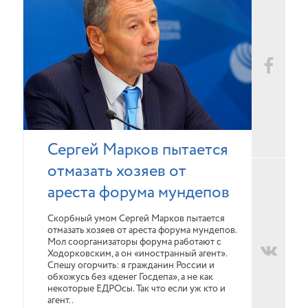
Сергей Марков пытается
отмазать хозяев от
ареста форума мундепов
Скорбный умом Сергей Марков пытается
отмазать хозяев от ареста форума мундепов.
Мол соорганизаторы форума работают с
Ходорковским, а он «иностранный агент».
Спешу огорчить: я гражданин России и
обхожусь без «денег Госдепа», а не как
некоторые ЕДРОсы. Так что если уж кто и
агент..