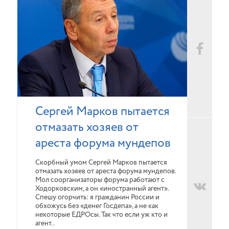
Сергей Марков пытается
отмазать хозяев от
ареста форума мундепов
Скорбный умом Сергей Марков пытается
отмазать хозяев от ареста форума мундепов.
Мол соорганизаторы форума работают с
Ходорковским, а он «иностранный агент».
Спешу огорчить: я гражданин России и
обхожусь без «денег Госдепа», а не как
некоторые ЕДРОсы. Так что если уж кто и
агент..