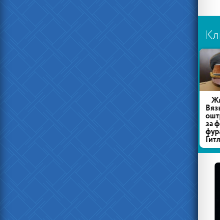
Кл
Есть ещё
В
честные
Забайкалье
менты
погиб
заключенный
Жительницу
П
Вязьмы
Нав
оштрафовали
за фото
фуражки
Гитлера