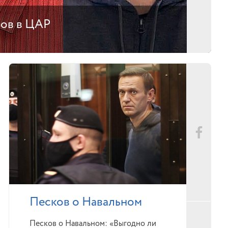
тов в ЦАР
Песков о Навальном
Песков о Навальном: «Выгодно ли