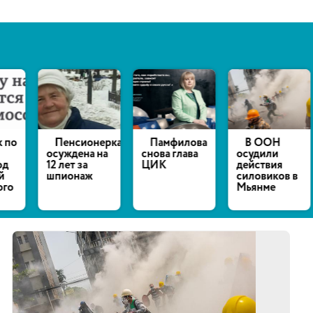
нерка
Памфилова
В ООН
У Ивана
 на
снова глава
осудили
Жданова
ЦИК
действия
арестовали
силовиков в
отца
Мьянме