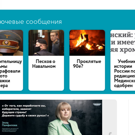
ючевые сообщения
есков о
Проклятые
Учебник по
Пенсио
альном
90е?
истории
осуждена
России под
12 лет за
редакцией
шпионаж
Мединского
одобрен