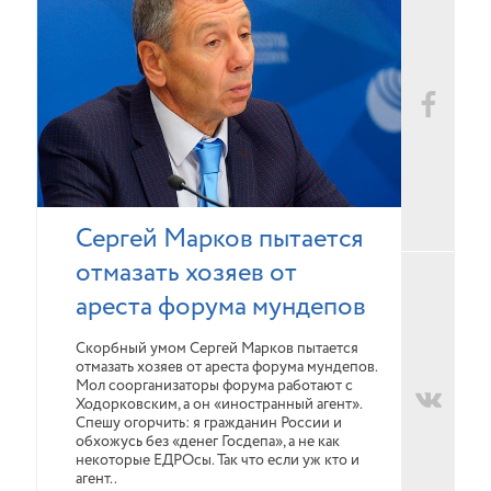
Сергей Марков пытается
отмазать хозяев от
ареста форума мундепов
Скорбный умом Сергей Марков пытается
отмазать хозяев от ареста форума мундепов.
Мол соорганизаторы форума работают с
Ходорковским, а он «иностранный агент».
Спешу огорчить: я гражданин России и
обхожусь без «денег Госдепа», а не как
некоторые ЕДРОсы. Так что если уж кто и
агент..