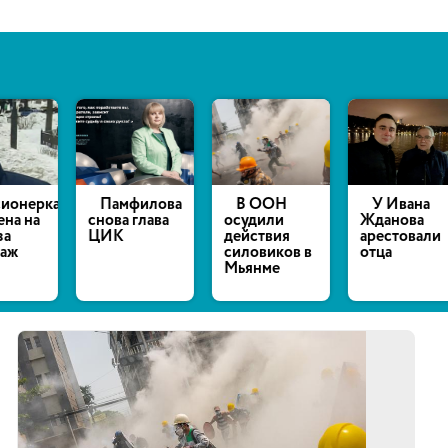
нерка
Памфилова
В ООН
У Ивана
 на
снова глава
осудили
Жданова
ЦИК
действия
арестовали
силовиков в
отца
Мьянме