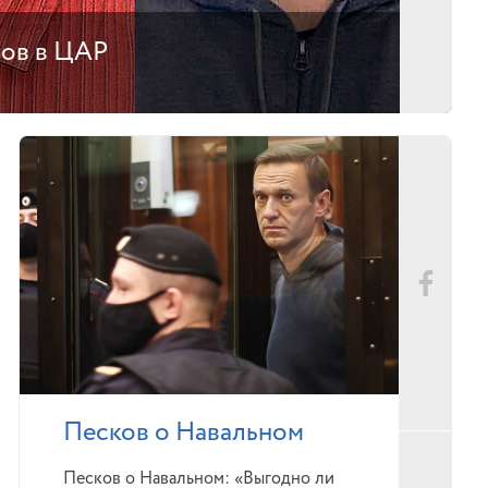
тов в ЦАР
Песков о Навальном
Песков о Навальном: «Выгодно ли