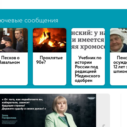
ючевые сообщения
есков о
Проклятые
Учебник по
Пенсио
альном
90е?
истории
осуждена
России под
12 лет за
редакцией
шпионаж
Мединского
одобрен