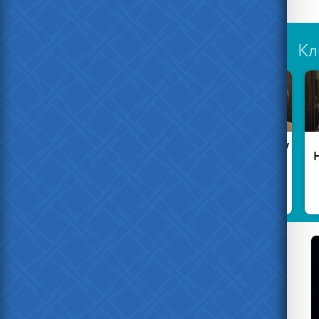
Кл
Есть ещё
В
честные
Забайкалье
менты
погиб
заключенный
Жительницу
П
Вязьмы
Нав
оштрафовали
за фото
фуражки
Гитлера