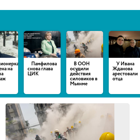
нерка
Памфилова
В ООН
У Ивана
 на
снова глава
осудили
Жданова
ЦИК
действия
арестовали
силовиков в
отца
Мьянме