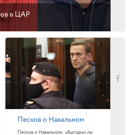
тов в ЦАР
Песков о Навальном
Песков о Навальном: «Выгодно ли