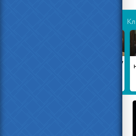
Кл
Есть ещё
В
честные
Забайкалье
менты
погиб
заключенный
Жительницу
П
Вязьмы
Нав
оштрафовали
за фото
фуражки
Гитлера