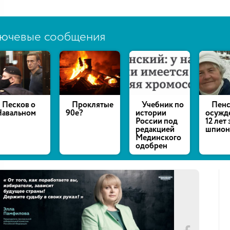
ючевые сообщения
есков о
Проклятые
Учебник по
Пенсио
альном
90е?
истории
осуждена
России под
12 лет за
редакцией
шпионаж
Мединского
одобрен