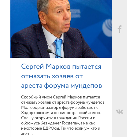
Сергей Марков пытается
отмазать хозяев от
ареста форума мундепов
Скорбный умом Сергей Марков пытается
отмазать хозяев от ареста форума мундепов.
Мол соорганизаторы форума работают с
Ходорковским, а он «иностранный агент».
Спешу огорчить: я гражданин России и
обхожусь без «денег Госдепа», а не как
некоторые ЕДРОсы. Так что если уж кто и
агент..