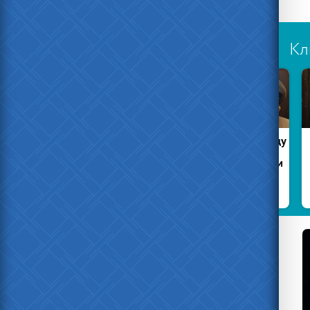
Кл
Есть ещё
В
честные
Забайкалье
менты
погиб
заключенный
Жительницу
П
Вязьмы
Нав
оштрафовали
за фото
фуражки
Гитлера