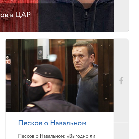
тов в ЦАР
Песков о Навальном
Песков о Навальном: «Выгодно ли