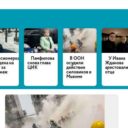
нерка
Памфилова
В ООН
У Ивана
 на
снова глава
осудили
Жданова
ЦИК
действия
арестовали
силовиков в
отца
Мьянме