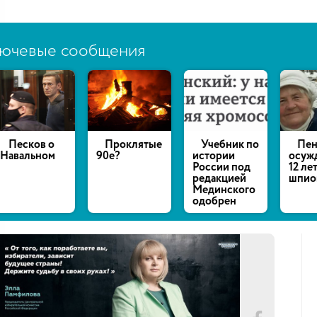
ючевые сообщения
есков о
Проклятые
Учебник по
Пенсио
альном
90е?
истории
осуждена
России под
12 лет за
редакцией
шпионаж
Мединского
одобрен