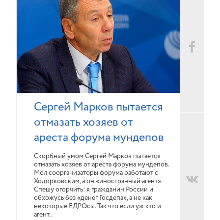
Сергей Марков пытается
отмазать хозяев от
ареста форума мундепов
Скорбный умом Сергей Марков пытается
отмазать хозяев от ареста форума мундепов.
Мол соорганизаторы форума работают с
Ходорковским, а он «иностранный агент».
Спешу огорчить: я гражданин России и
обхожусь без «денег Госдепа», а не как
некоторые ЕДРОсы. Так что если уж кто и
агент..